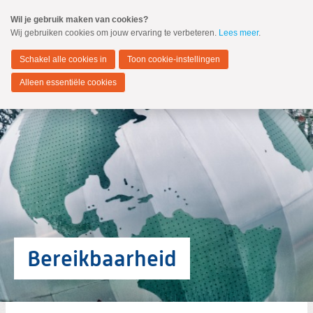
Spring
Wil je gebruik maken van cookies?
naar
Wij gebruiken cookies om jouw ervaring te verbeteren.
Lees meer
.
MENU
Spring
naar
Hendrik-Ido-Ambacht
de
Schakel alle cookies in
Toon cookie-instellingen
inhoud
Spring
Alleen essentiële cookies
naar
het
hoofdmenu
Zoeken:
Zoeken
Bereikbaarheid