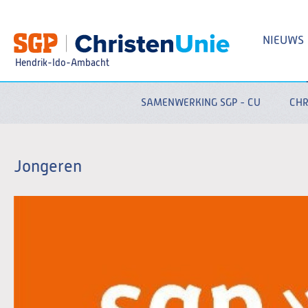
Spring
naar
Spring
NIEUWS
naar
de
Hendrik-Ido-Ambacht
inhoud
Spring
naar
het
SAMENWERKING SGP - CU
CHR
Zoeken:
hoofdmenu
Jongeren