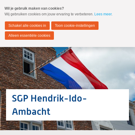
Spring
Wil je gebruik maken van cookies?
naar
Wij gebruiken cookies om jouw ervaring te verbeteren.
Lees meer
.
MENU
Spring
naar
Hendrik-Ido-Ambacht
de
Schakel alle cookies in
Toon cookie-instellingen
inhoud
Spring
Alleen essentiële cookies
naar
het
hoofdmenu
Samenwerking SGP - CU
ChristenUnie
SGP Hendrik-Ido-
ANBI ChristenUnie
Ambacht
SGP
Jongeren