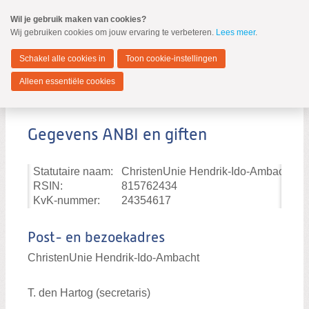
Spring
Wil je gebruik maken van cookies?
naar
Wij gebruiken cookies om jouw ervaring te verbeteren.
Lees meer
.
MENU
Spring
naar
Hendrik-Ido-Ambacht
de
Schakel alle cookies in
Toon cookie-instellingen
inhoud
Spring
Alleen essentiële cookies
naar
ANBI ChristenUnie
het
hoofdmenu
Gegevens ANBI en giften
Statutaire naam:
ChristenUnie Hendrik-Ido-Ambacht
RSIN:
815762434
Samenwerking SGP - CU
KvK-nummer:
24354617
ChristenUnie
Post- en bezoekadres
ANBI ChristenUnie
ChristenUnie Hendrik-Ido-Ambacht
SGP
Jongeren
T. den Hartog (secretaris)