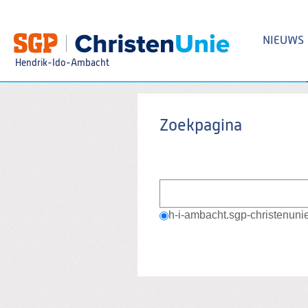
Spring
naar
Spring
NIEUWS
naar
de
Hendrik-Ido-Ambacht
inhoud
Spring
naar
het
Zoeken:
hoofdmenu
Zoekpagina
h-i-ambacht.sgp-christenuni