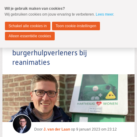
Spring
Wil je gebruik maken van cookies?
naar
Wij gebruiken cookies om jouw ervaring te verbeteren.
Lees meer
.
MENU
Spring
naar
Hendrik-Ido-Ambacht
de
Schakel alle cookies in
Toon cookie-instellingen
inhoud
Spring
Alleen essentiële cookies
naar
Zorgen om inzet
het
hoofdmenu
burgerhulpverleners bij
reanimaties
Zoeken:
Zoeken
Door
J. van der Laan
op
9 januari 2023 om 23:12