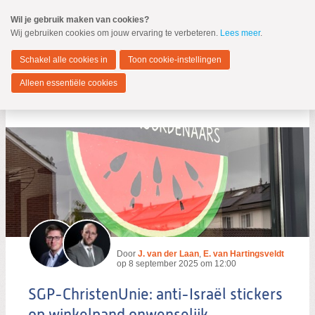
Spring
Wil je gebruik maken van cookies?
naar
Wij gebruiken cookies om jouw ervaring te verbeteren.
Lees meer
.
MENU
Spring
naar
Hendrik-Ido-Ambacht
de
Schakel alle cookies in
Toon cookie-instellingen
inhoud
Spring
Alleen essentiële cookies
naar
Blog per auteur
het
hoofdmenu
Zoeken:
Zoeken
Door
J. van der Laan
,
E. van Hartingsveldt
op
8 september 2025 om 12:00
SGP-ChristenUnie: anti-Israël stickers