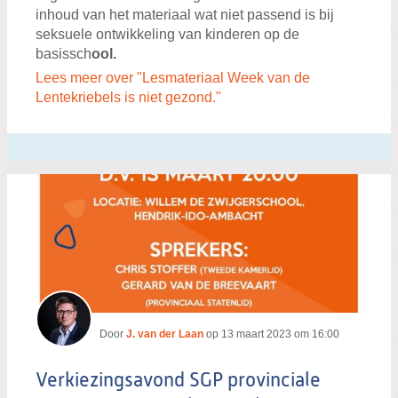
inhoud van het materiaal wat niet passend is bij
seksuele ontwikkeling van kinderen op de
basissch
ool.
Lees meer over "Lesmateriaal Week van de
Lentekriebels is niet gezond."
Door
J. van der Laan
op
13 maart 2023 om 16:00
Verkiezingsavond SGP provinciale