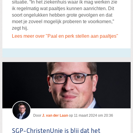
situatie. “In het ziekenhuis waar ik mag werken zie
ik regelmatig wat paaltjes kunnen aanrichten. Dit
soort ongelukken hebben grote gevolgen en dat
moet je zoveel mogelijk proberen te voorkomen,”
zegt hij.
Lees meer over "Paal en perk stellen aan paaltjes"
Door
J. van der Laan
op
11 maart 2024 om 20:36
SGP-ChristenUnie is blij dat het