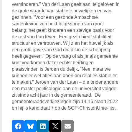
verminderen.” Van der Laan geeft aan te geloven in
de grote waarde van stabiele huwelijken en van
gezinnen. “Voor een gezonde Ambachtse
samenleving zijn hechte gezinnen van groot
belang: het geeft kinderen een stevige basis voor
de rest van hun leven. Een gezin biedt stabiliteit,
structuur en vertrouwen. Wij zien het huwelijk als
een grote gave van God die dit in de schepping
heeft gegeven.” Op de vraag of als je als gemeente
kunt voorkomen dat er echtscheidingen
plaatsvinden is Jeroen duidelijk. “Nee, maar we
kunnen er wel alles aan doen om relaties stabieler
te maken.” Jeroen van der Laan – die onder andere
een master politicologie aan de universiteit volgde –
zit sinds acht jaar in de gemeenteraad. De
gemeenteraadsverkiezingen zijn 14-16 maart 2022
en hij is kandidaat 7 op de SGP-ChristenUnie-lijst.
D
Facebook
Bluesky
LinkedIn
X
E-mail
e