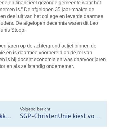
oene en financieel gezonde gemeente waar het
emen is.” De afgelopen 35 jaar maakte de
n deel uit van het college en leverde daarmee
ouders. De afgelopen decennia waren dit Leo
eunis Stoop.
n jaren op de achtergrond actief binnen de
ie en is daarmee voorbereid op de rol van
ven is hij docent economie en was daarvoor jaren
ctor en als zelfstandig ondernemer.
il
Volgend bericht
Peter Boudewijn lijsttrekker voor de SGP-ChristenUnie
SGP-ChristenUnie kiest voor ervaring en verjonging.