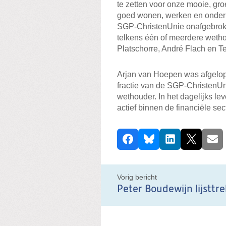
te zetten voor onze mooie, gr
goed wonen, werken en ondern
SGP-ChristenUnie onafgebroke
telkens één of meerdere weth
Platschorre, André Flach en T
Arjan van Hoepen was afgelope
fractie van de SGP-ChristenUn
wethouder. In het dagelijks le
actief binnen de financiële se
D
Facebook
Bluesky
LinkedIn
X
E-ma
e
e
l
Vorig bericht
d
i
t