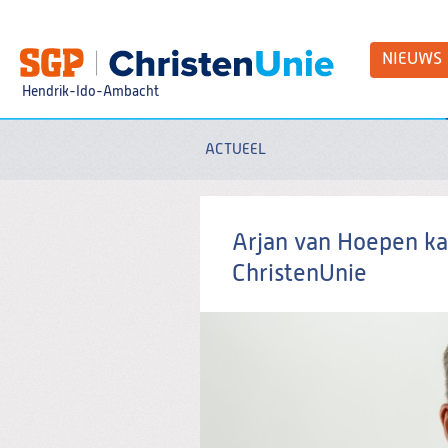
Spring
naar
Spring
NIEUWS
naar
de
Hendrik-Ido-Ambacht
inhoud
Spring
naar
het
ACTUEEL
Zoeken:
hoofdmenu
Arjan van Hoepen k
ChristenUnie