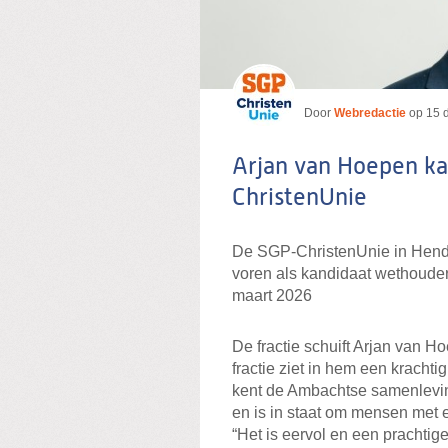
Door
Webredactie
op
15 
Arjan van Hoepen k
ChristenUnie
De SGP-ChristenUnie in Hendr
voren als kandidaat wethoude
maart 2026
De fractie schuift Arjan van 
fractie ziet in hem een krachtig
kent de Ambachtse samenleving,
en is in staat om mensen met e
“Het is eervol en een prachti