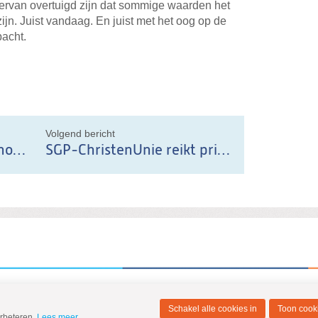
ervan overtuigd zijn dat sommige waarden het
n. Juist vandaag. En juist met het oog op de
acht.
il
Volgend bericht
Niet meer betalen dan nodig.
SGP-ChristenUnie reikt prijzen uit
Schakel alle cookies in
Toon cooki
erbeteren.
Lees meer
.