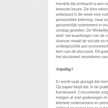
Hendrik-Ido-Ambacht is een ru
bewuste keuze. De door vele
ankerpunt in de week voor rust 
persoonlijke beleving, maar o
gezamenlijk rustmoment in on
zondag gesloten. De Winkeltijd
doel: het waarborgen van de zo
daarvan maakt de sociale en 
ondergeschikt aan economische
kern van de discussie. Dit gaat
het structureel veranderen van
Vrijwillig?
Er wordt vaak gezegd dat nie
Op papier klopt dat. In de pra
functioneert. Concurrentie zorg
morgen al snel gedwongen of d
kleinere ondernemers en pers