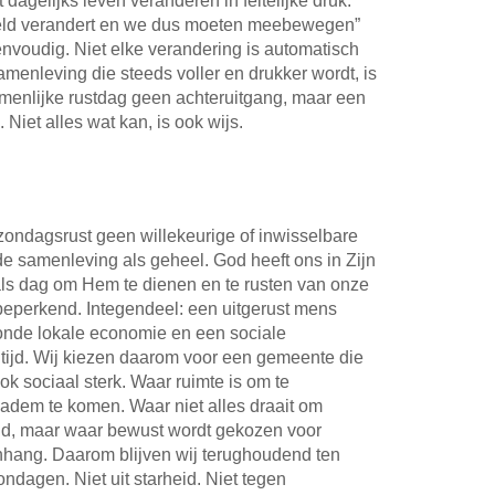
t dagelijks leven veranderen in feitelijke druk.
reld verandert en we dus moeten meebewegen”
 eenvoudig. Niet elke verandering is automatisch
amenleving die steeds voller en drukker wordt, is
enlijke rustdag geen achteruitgang, maar een
Niet alles wat kan, is ook wijs.
ondagsrust geen willekeurige of inwisselbare
de samenleving als geheel. God heeft ons in Zijn
ls dag om Hem te dienen en te rusten van onze
f beperkend. Integendeel: een uitgerust mens
zonde lokale economie en een sociale
n tijd. Wij kiezen daarom voor een gemeente die
k sociaal sterk. Waar ruimte is om te
adem te komen. Waar niet alles draait om
d, maar waar bewust wordt gekozen voor
nhang. Daarom blijven wij terughoudend ten
ndagen. Niet uit starheid. Niet tegen