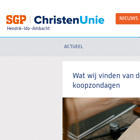
Spring
naar
Spring
NIEUWS
naar
de
Hendrik-Ido-Ambacht
inhoud
Spring
naar
het
ACTUEEL
Zoeken:
hoofdmenu
Wat wij vinden van d
koopzondagen