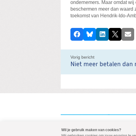
ondernemers. Maar omdat wij 
beschermen meer dan waard zij
toekomst van Hendrik-Ido-Amb
D
Facebook
Bluesky
LinkedIn
X
E-ma
e
e
l
Vorig bericht
d
i
t
b
e
r
i
c
h
Wil je gebruik maken van cookies?
Visit
Wij gebruiken cookies om jouw ervaring te v
our