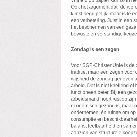
Vrijheid op papier kan zo in he
Ook het argument dat “de we
klinkt begrijpelijk, maar is te
een verbetering. Juist in een s
het beschermen van een gezam
bewuste en verstandige keuze. 
Zondag is een zegen
Voor SGP-ChristenUnie is de z
traditie, maar een zegen voor 
wijsheid de zondag gegeven a
arbeid. Dat is niet knellend o
functioneert beter. Bij een ge
arbeidsmarkt hoort rust op zij
economisch gezond is, maar oo
ondernemen, én ruimte om op 
consumptie en beschikbaarhei
balans, leefbaarheid en same
aanzien van structurele koopzo