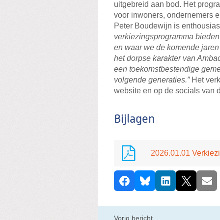
uitgebreid aan bod. Het progr
voor inwoners, ondernemers en
Peter Boudewijn is enthousiast
verkiezingsprogramma bieden 
en waar we de komende jaren 
het dorpse karakter van Ambac
een toekomstbestendige gemee
volgende generaties.”
Het verk
website en op de socials van de
Bijlagen
2026.01.01 Verkiez
D
Facebook
Bluesky
LinkedIn
X
E-ma
e
e
l
Vorig bericht