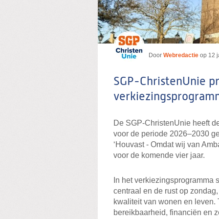
Door
Webredactie
op
12 
SGP-ChristenUnie p
verkiezingsprogram
De SGP-ChristenUnie heeft d
voor de periode 2026–2030 gep
‘Houvast - Omdat wij van Ambac
voor de komende vier jaar.
In het verkiezingsprogramma s
centraal en de rust op zondag
kwaliteit van wonen en leven.
bereikbaarheid, financiën en