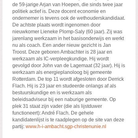
de 59-jarige Arjan van Hoepen, die sinds twee jaar
politiek actief is. Deze docent economie en
ondernemer is tevens ook de wethouderskandidaat.
De achtste plaats wordt ingenomen door
nieuwkomer Lieneke Plomp-Saly (60 jaar). Zij was
jarenlang werkzaam in het basisonderwijs en werkt
nu als coach. Een ander nieuw gezicht is Jan
Troost. Deze geboren Ambachter is 28 jaar en
werkzaam als IC-verpleegkundige. Hij wordt
gevolgd door John van de Lagemaat (32 jaar). Hij is
werkzaam als energieplanoloog bij gemeente
Rotterdam. De top 11 wordt afgesloten door Derrick
Flach. Hij is 23 jaar en studeerde onlangs af als
bestuurskundige en is werkzaam als
beleidsadviseur bij een naburige gemeente. Op
plek 31 staat zijn vader (die als lijstduwer
functioneert): André Flach. De gehele
kandidatenlijst is te raadplegen op de site van deze
partij:
www.h-i-ambacht.sgp-christenunie.nl