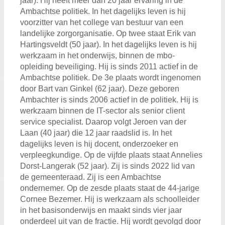
jaar). Hij heeft meer dan 20 jaar ervaring in de
Ambachtse politiek. In het dagelijks leven is hij
voorzitter van het college van bestuur van een
landelijke zorgorganisatie. Op twee staat Erik van
Hartingsveldt (50 jaar). In het dagelijks leven is hij
werkzaam in het onderwijs, binnen de mbo-
opleiding beveiliging. Hij is sinds 2011 actief in de
Ambachtse politiek. De 3e plaats wordt ingenomen
door Bart van Ginkel (62 jaar). Deze geboren
Ambachter is sinds 2006 actief in de politiek. Hij is
werkzaam binnen de IT-sector als senior client
service specialist. Daarop volgt Jeroen van der
Laan (40 jaar) die 12 jaar raadslid is. In het
dagelijks leven is hij docent, onderzoeker en
verpleegkundige. Op de vijfde plaats staat Annelies
Dorst-Langerak (52 jaar). Zij is sinds 2022 lid van
de gemeenteraad. Zij is een Ambachtse
ondernemer. Op de zesde plaats staat de 44-jarige
Cornee Bezemer. Hij is werkzaam als schoolleider
in het basisonderwijs en maakt sinds vier jaar
onderdeel uit van de fractie. Hij wordt gevolgd door