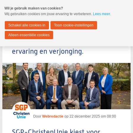
Spring
Wil je gebruik maken van cookies?
naar
Wij gebruiken cookies om jouw ervaring te verbeteren.
Lees meer
.
MENU
Spring
naar
Hendrik-Ido-Ambacht
de
Schakel alle cookies in
Toon cookie-instellingen
inhoud
Spring
Alleen essentiële cookies
naar
SGP-ChristenUnie kiest voor
het
hoofdmenu
ervaring en verjonging.
Zoeken:
Zoeken
Door
Webredactie
op
22 december 2025 om 08:00
SGP-ChristenUnie kiest voor