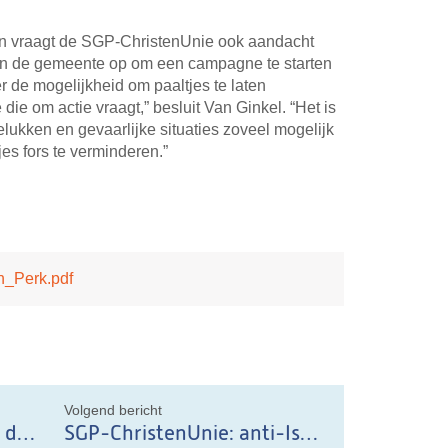
n vraagt de SGP-ChristenUnie ook aandacht
en de gemeente op om een campagne te starten
 de mogelijkheid om paaltjes te laten
e die om actie vraagt,” besluit Van Ginkel. “Het is
elukken en gevaarlijke situaties zoveel mogelijk
es fors te verminderen.”
_Perk.pdf
il
Volgend bericht
SGP-ChristenUnie is blij dat het schoolzwemmen blijft
SGP-ChristenUnie: anti-Israël stickers op winkelpand onwenselijk