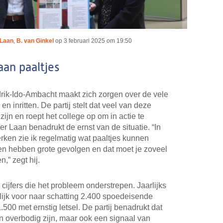
 Laan
,
B. van Ginkel
op
3 februari 2025 om 19:50
aan paaltjes
ik-Ido-Ambacht maakt zich zorgen over de vele
 en inritten. De partij stelt dat veel van deze
zijn en roept het college op om in actie te
 Laan benadrukt de ernst van de situatie. “In
rken zie ik regelmatig wat paaltjes kunnen
ken hebben grote gevolgen en dat moet je zoveel
,” zegt hij.
ijfers die het probleem onderstrepen. Jaarlijks
elijk voor naar schatting 2.400 spoedeisende
00 met ernstig letsel. De partij benadrukt dat
n overbodig zijn, maar ook een signaal van