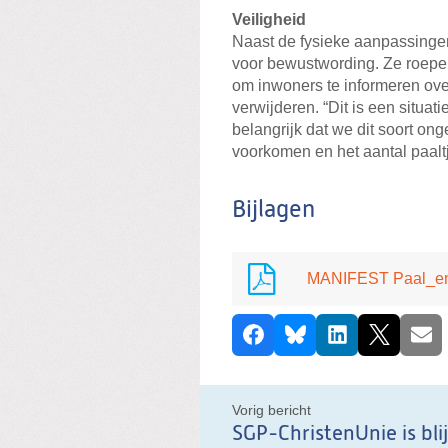
Veiligheid
Naast de fysieke aanpassinge
voor bewustwording. Ze roep
om inwoners te informeren over
verwijderen. “Dit is een situati
belangrijk dat we dit soort ong
voorkomen en het aantal paaltj
Bijlagen
MANIFEST Paal_en
D
Facebook
Bluesky
LinkedIn
X
E-ma
e
e
l
Vorig bericht
d