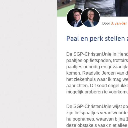
Door
J. van der
Paal en perk stellen 
De SGP-ChristenUnie in Hendr
paaltjes op fietspaden, trottoirs
paaltjes onnodig en gevaarlijk 
komen. Raadslid Jeroen van der
het ziekenhuis waar ik mag we
aanrichten. Dit soort ongeluk
mogelijk proberen te voorkomen
De SGP-ChristenUnie wijst op c
zijn fietspaaltjes verantwoord
hulpopnames, waarvan bijna 1.5
deze obstakels vaak niet allee