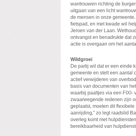
wantrouwen richting de burger u
uitgaan van een licht wantrou
de mensen in onze gemeente. 
fietspad, en met kwade wil hel
Jeroen van der Laan. Wethoud
ontvangst en benadrukte dat ze
actie is overgaan om het aanta
Wildgroei
De partij wil dat er een einde 
gemeente en stelt een aantal c
actief verwijderen van overbod
basis van documenten van het F
waarbij paaltjes via een FIXI-
zwaarwegende redenen zijn om 
geplaatst, moeten dit flexibele 
aanrijding,” zo legt raadslid Bar
overleg komt met hulpdiensten 
bereikbaarheid van hulpdienst