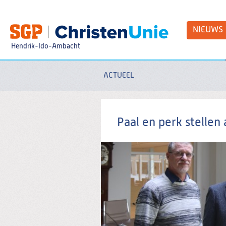
Spring
naar
Spring
NIEUWS
naar
de
Hendrik-Ido-Ambacht
inhoud
Spring
naar
het
ACTUEEL
Zoeken:
hoofdmenu
Paal en perk stellen 