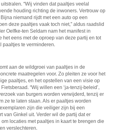
itstralen. “Wij vinden dat paaltjes veelal
wende houding richting de inwoners. Vertrouw op
Bijna niemand rijdt met een auto op een
pen deze paaltjes vaak toch niet,” aldus raadslid
er Oelfke-ten Seldam nam het manifest in
 het eens met de oproep van deze partij en tot
l paaltjes te verminderen.
komt aan de wildgroei van paaltjes in de
oncrete maatregelen voor. Zo pleiten ze voor het
ige paaltjes, en het opstellen van een visie op
ietsberaad. “Wij willen een ‘ja-tenzij-beleid’,
 verzoek van burgers worden verwijderd, tenzij er
ze te laten staan. Als er paaltjes worden
exemplaren zijn die veiliger zijn bij een
t van Ginkel uit. Verder wil de partij dat er
om locaties met paaltjes in kaart te brengen die
en verslechteren.