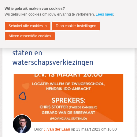
Spring
Wil je gebruik maken van cookies?
naar
Wij gebruiken cookies om jouw ervaring te verbeteren.
Lees meer
.
MENU
Spring
naar
Hendrik-Ido-Ambacht
de
Schakel alle cookies in
Toon cookie-instellingen
inhoud
Spring
Alleen essentiële cookies
naar
Verkiezingsavond SGP provinciale
het
hoofdmenu
staten en
waterschapsverkiezingen
Zoeken:
Zoeken
Door
J. van der Laan
op
13 maart 2023 om 16:00