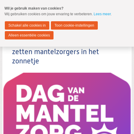
Spring
Wil je gebruik maken van cookies?
naar
Wij gebruiken cookies om jouw ervaring te verbeteren.
Lees meer
.
MENU
Spring
naar
Hendrik-Ido-Ambacht
de
Schakel alle cookies in
Toon cookie-instellingen
inhoud
Spring
Alleen essentiële cookies
naar
Raadsleden SGP-ChristenUnie
het
hoofdmenu
zetten mantelzorgers in het
zonnetje
Zoeken:
Zoeken