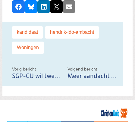
D
Facebook
Bluesky
LinkedIn
X
E-mail
e
e
l
Labels:
kandidaat
,
hendrik-ido-ambacht
,
d
i
Woningen
t
b
e
Vorig bericht
Volgend bericht
SGP-CU wil tweede viaduct A16
Meer aandacht voor speelplaatsen
r
i
c
h
t