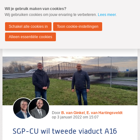
Spring
Wil je gebruik maken van cookies?
naar
Wij gebruiken cookies om jouw ervaring te verbeteren.
Lees meer
.
MENU
Spring
naar
Hendrik-Ido-Ambacht
de
Schakel alle cookies in
Toon cookie-instellingen
inhoud
Spring
Alleen essentiële cookies
naar
SGP-CU wil tweede viaduct A16
het
hoofdmenu
Zoeken:
Zoeken
Door
B. van Ginkel
,
E. van Hartingsveldt
op
3 januari 2022 om 15:07
SGP-CU wil tweede viaduct A16