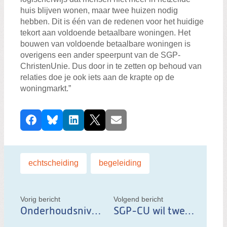
huis blijven wonen, maar twee huizen nodig
hebben. Dit is één van de redenen voor het huidige
tekort aan voldoende betaalbare woningen. Het
bouwen van voldoende betaalbare woningen is
overigens een ander speerpunt van de SGP-
ChristenUnie. Dus door in te zetten op behoud van
relaties doe je ook iets aan de krapte op de
woningmarkt.”
D
Facebook
Bluesky
LinkedIn
X
E-mail
e
e
l
Labels:
echtscheiding
,
begeleiding
d
i
t
Vorig bericht
Volgend bericht
Onderhoudsniveau stopplaats A16 ondermaats
SGP-CU wil tweede viaduct A16
b
e