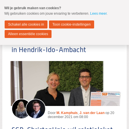
Spring
Wil je gebruik maken van cookies?
naar
Wij gebruiken cookies om jouw ervaring te verbeteren.
Lees meer
.
MENU
Spring
naar
Hendrik-Ido-Ambacht
de
Schakel alle cookies in
Toon cookie-instellingen
inhoud
Spring
Alleen essentiële cookies
naar
SGP-ChristenUnie wil relatieloket
het
hoofdmenu
in Hendrik-Ido-Ambacht
Zoeken:
Zoeken
Door
M. Kamphuis
,
J. van der Laan
op
20
december 2021 om 08:00